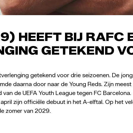
9) HEEFT BIJ RAFC 
GING GETEKEND VO
verlenging getekend voor drie seizoenen. De jonge 
roomde daarna door naar de Young Reds. Zijn mees
d van de UEFA Youth League tegen FC Barcelona. I
l zijn officiële debuut in het A-elftal. Op het veld
t de zomer van 2029.