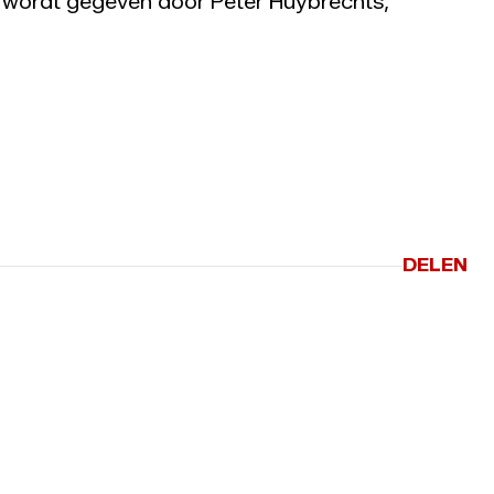
t wordt gegeven door Peter Huybrechts,
DELEN