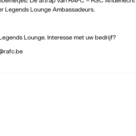
e bloemetjes: De aftrap van RAFC – RSC Anderlech
ier Legends Lounge Ambassadeurs.
 Legends Lounge. Interesse met uw bedrijf?
@rafc.be