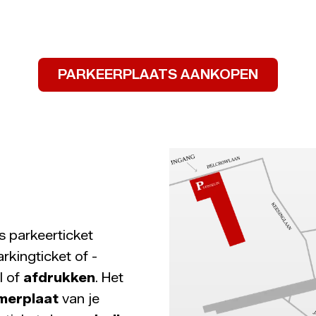
PARKEERPLAATS AANKOPEN
s parkeerticket
arkingticket of -
l of
afdrukken
. Het
merplaat
van je