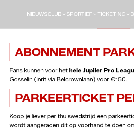
NIEUWS
CLUB
SPORTIEF
TICKETING
B
ABONNEMENT PARK
Fans kunnen voor het
hele Jupiler Pro Leag
Gosselin (inrit via Belcrownlaan) voor €150.
PARKEERTICKET PE
Koop je liever per thuiswedstrijd een parkeert
wordt aangeraden dit op voorhand te doen om 