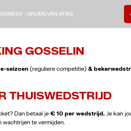
USINESS
GROEN VAN A
FAQ
ING GOSSELIN
ue-seizoen
(reguliere competitie)
& bekerwedstr
R THUISWEDSTRIJD
icket? Dan betaal je
€ 10 per wedstrijd.
Je kan jo
wachtrijen te vermijden.