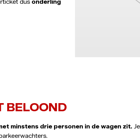
rticket dus
onderling
T BELOOND
 met minstens drie personen in de wagen zit.
Je
parkeerwachters.