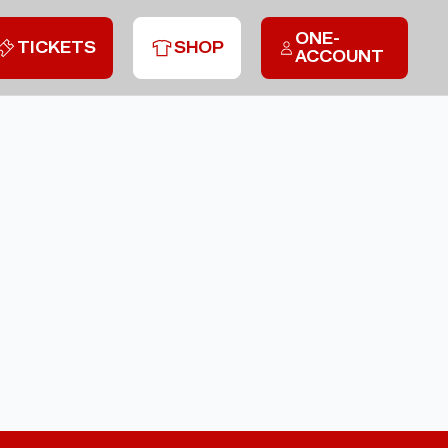
ONE-
TICKETS
SHOP
ACCOUNT