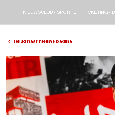
NIEUWS
CLUB
SPORTIEF
TICKETING
B
Terug naar nieuws pagina