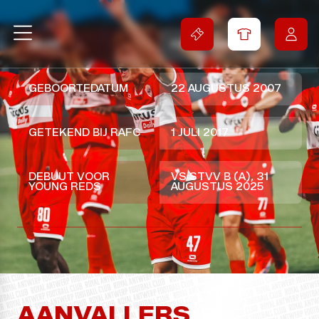
NAAM
KHOI PHAM ANH
GEBOORTEDATUM
22 AUGUSTUS 2007
GETEKEND BIJ RAFC
1 JULI 2017
DEBUUT VOOR
VS STVV B (A), 31
YOUNG REDS
AUGUSTUS 2025
AANVALLERS