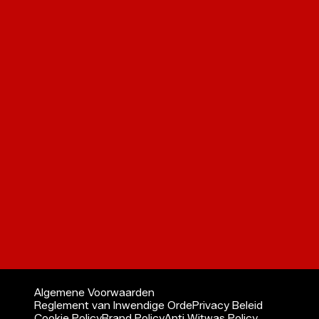
Partnerships
Onze partners
Business Club 1880
Cycling 4 Youth
Events
Mijn account & Business Card
ALTIJD MEE MET RAFC
Blijf op de hoogte van nieuwe drops, clubnieuws en
exclusieve content. Schrijf je in en beleef Royal Antwerp
FC vanop de eerste rij.
Inschrijven
© Royal Antwerp FC
Algemene Voorwaarden
Reglement van Inwendige Orde
Privacy Beleid
Cookie Policy
Brand Policy
Anti Witwas Policy