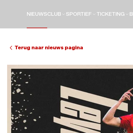
NIEUWS
CLUB
SPORTIEF
TICKETING
B
Terug naar nieuws pagina